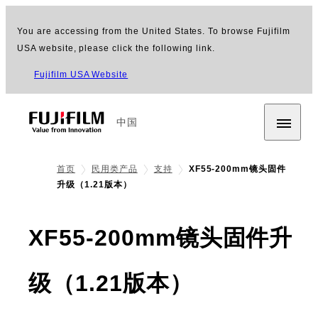
You are accessing from the United States. To browse Fujifilm
USA website, please click the following link.
Fujifilm USA Website
中国
首页
民用类产品
支持
XF55-200mm镜头固件
升级（1.21版本）
XF55-200mm镜头固件升
级（1.21版本）