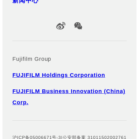
新闻中心
Official Social Media Accounts
Fujifilm Group
FUJIFILM Holdings Corporation
FUJIFILM Business Innovation (China)
Corp.
沪ICP备05006671号-3
|
公安部备案 31011502002761