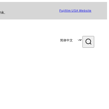
Fujifilm USA Website
nk.