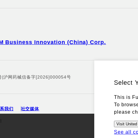
M Business Innovation (China) Corp.
号
|
沪网药械信备字[2026]000054号
Select 
This is F
To browse
系我们
社交媒体
please ch
司
Visit United
See all c