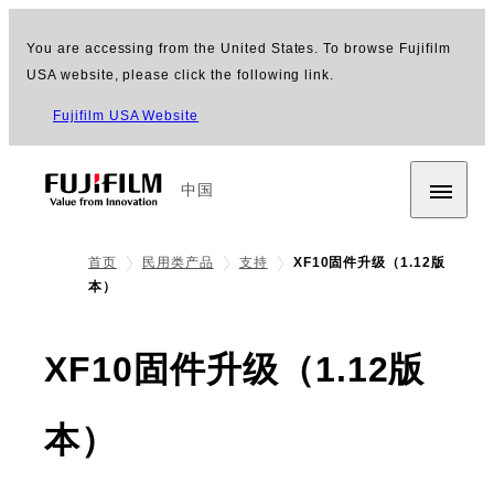
You are accessing from the United States. To browse Fujifilm
USA website, please click the following link.
Fujifilm USA Website
中国
首页
民用类产品
支持
XF10固件升级（1.12版
本）
XF10固件升级（1.12版
本）