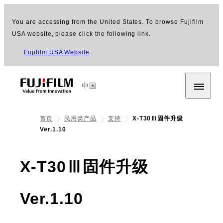
You are accessing from the United States. To browse Fujifilm
USA website, please click the following link.
Fujifilm USA Website
中国
首页
民用类产品
支持
X-T30Ⅲ固件升级
Ver.1.10
X-T30Ⅲ固件升级
Ver.1.10