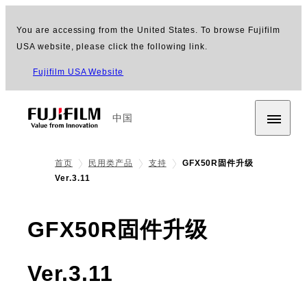
You are accessing from the United States. To browse Fujifilm
USA website, please click the following link.
Fujifilm USA Website
中国
首页
民用类产品
支持
GFX50R固件升级
Ver.3.11
GFX50R固件升级
Ver.3.11