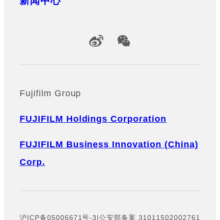
新闻中心
Official Social Media Accounts
Fujifilm Group
FUJIFILM Holdings Corporation
FUJIFILM Business Innovation (China)
Corp.
沪ICP备05006671号-3
|
公安部备案 31011502002761