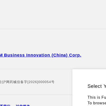
M Business Innovation (China) Corp.
号
|
沪网药械信备字[2026]000054号
Select 
This is F
To browse