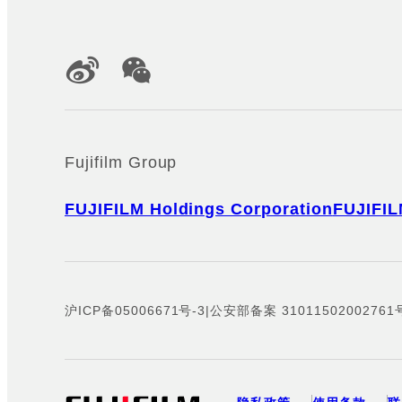
Official Social Media Accounts
Fujifilm Group
FUJIFILM Holdings Corporation
FUJIFIL
沪ICP备05006671号-3
|
公安部备案 31011502002761