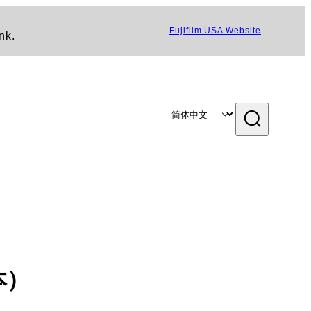
Fujifilm USA Website
nk.
本）