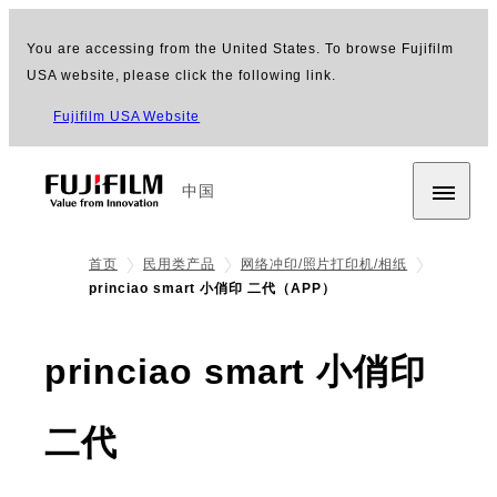
You are accessing from the United States. To browse Fujifilm
USA website, please click the following link.
Fujifilm USA Website
中国
首页
民用类产品
网络冲印/照片打印机/相纸
princiao smart 小俏印 二代（APP）
princiao smart 小俏印
- APP
二代