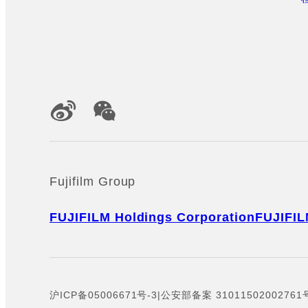
Official Social Media Accounts
Fujifilm Group
FUJIFILM Holdings Corporation
FUJIFIL
沪ICP备05006671号-3
|
公安部备案 31011502002761