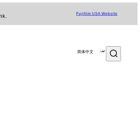
Fujifilm USA Website
nk.