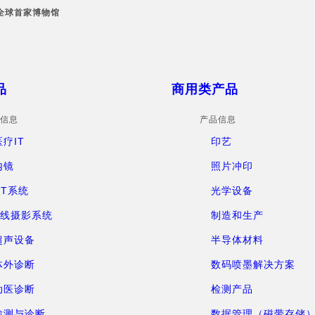
™全球首家博物馆
品
商用类产品
信息
产品信息
医疗IT
印艺
内镜
照片冲印
CT系统
光学设备
X线摄影系统
制造和生产
超声设备
半导体材料
体外诊断
数码喷墨解决方案
动医诊断
检测产品
检测与诊断
数据管理（磁带存储