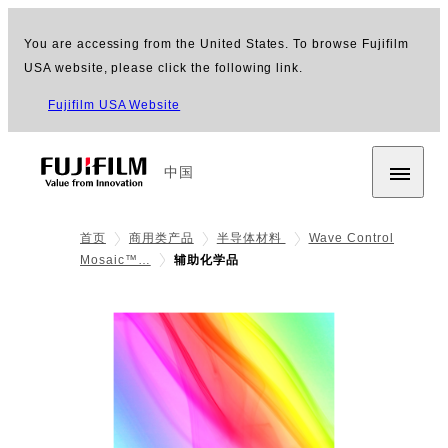
You are accessing from the United States. To browse Fujifilm
USA website, please click the following link.
Fujifilm USA Website
中国
首页
商用类产品
半导体材料
Wave Control
Mosaic™…
辅助化学品