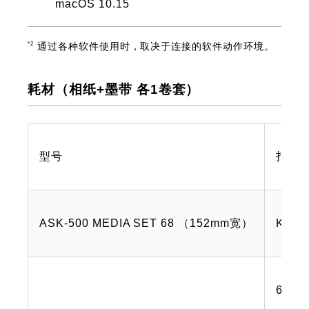
macOS 10.15
*2
通过各种软件使用时，取决于连接的软件动作环境。
耗材（相纸+墨带 各1卷套）
型号
打印
ASK-500 MEDIA SET 68 （152mm宽）
KG尺
6x8