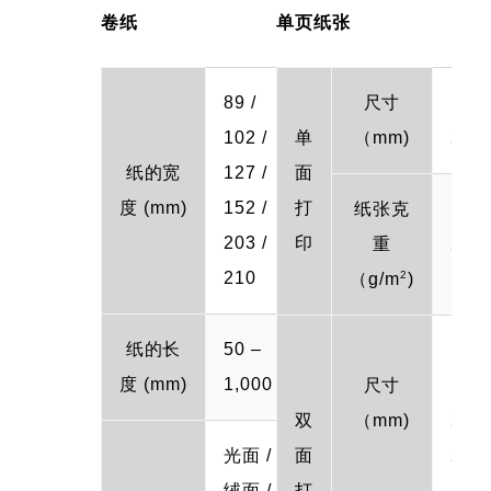
卷纸
单页纸张
89 /
尺寸
127
102 /
单
（mm)
203
纸的宽
127 /
面
度 (mm)
152 /
打
纸张克
203 /
印
重
250
2
210
（g/m
)
纸的长
50 –
102
度 (mm)
1,000
尺寸
127
双
（mm)
203
光面 /
面
210
绒面 /
打