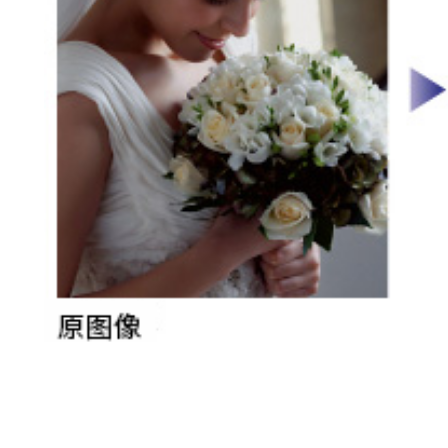
送
纸
进