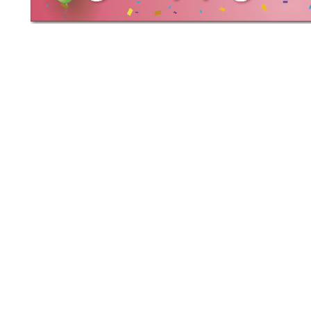
×178,
×254
×152,
×178,
×254,
×297