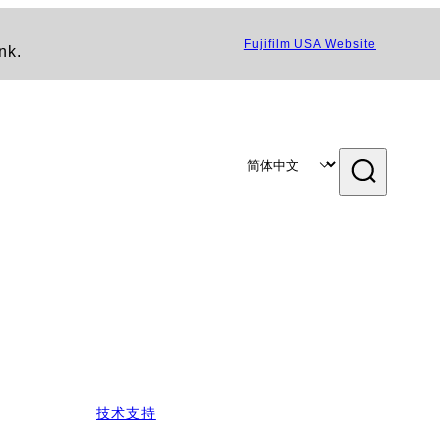
Fujifilm USA Website
nk.
技术支持