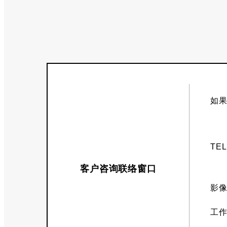
如
TE
客户咨询联络窗口
影
工