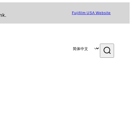
Fujifilm USA Website
nk.
品设计