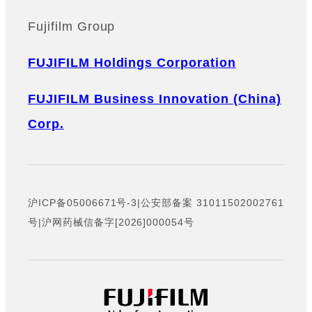
Fujifilm Group
FUJIFILM Holdings Corporation
FUJIFILM Business Innovation (China)
Corp.
沪ICP备05006671号-3
|
公安部备案 31011502002761
号
|
沪网药械信备字[2026]000054号