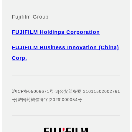
Fujifilm Group
FUJIFILM Holdings Corporation
FUJIFILM Business Innovation (China)
Corp.
沪ICP备05006671号-3
|
公安部备案 31011502002761
号
|
沪网药械信备字[2026]000054号