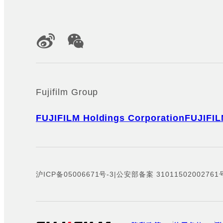
Official Social Media Accounts
Fujifilm Group
FUJIFILM Holdings Corporation
FUJIFIL
沪ICP备05006671号-3
|
公安部备案 31011502002761