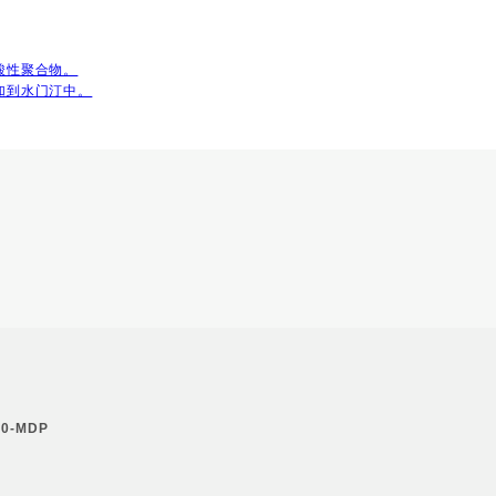
酸性聚合物。
加到水门汀中。
10-MDP