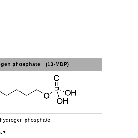
rogen phosphate (10-MDP)
ihydrogen phosphate
0-7