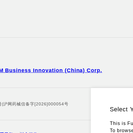
M Business Innovation (China) Corp.
号
|
沪网药械信备字[2026]000054号
Select 
This is F
To browse