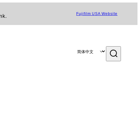
Fujifilm USA Website
nk.