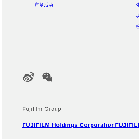
市场活动
Official Social Media Accounts
Fujifilm Group
FUJIFILM Holdings Corporation
FUJIFIL