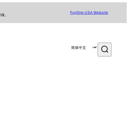
Fujifilm USA Website
nk.