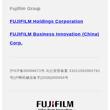
Fujifilm Group
FUJIFILM Holdings Corporation
FUJIFILM Business Innovation (China)
Corp.
沪ICP备05006671号-3
|
公安部备案 31011502002761
号
|
沪网药械信备字[2026]000054号