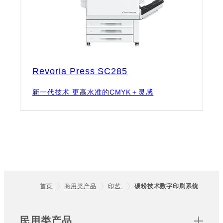
Revoria Press SC285
新一代技术 更高水准的CMYK＋灵感
首页
商用类产品
印艺
碳粉技术数字印刷系统
Footer
Sitemap
民用类产品