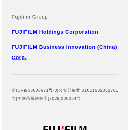
Fujifilm Group
FUJIFILM Holdings Corporation
FUJIFILM Business Innovation (China)
Corp.
沪ICP备05006671号-3
|
公安部备案 31011502002761
号
|
沪网药械信备字[2026]000054号