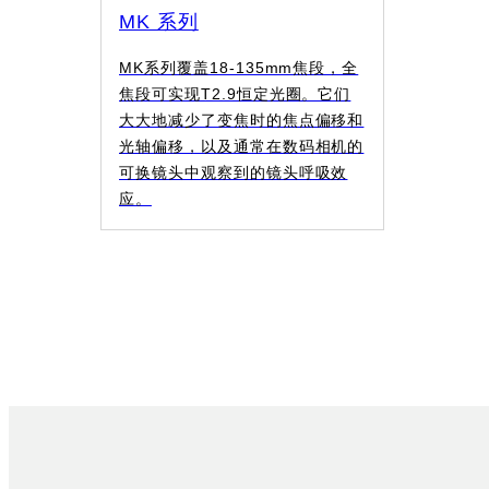
MK 系列
MK系列覆盖18-135mm焦段，全
焦段可实现T2.9恒定光圈。它们
大大地减少了变焦时的焦点偏移和
光轴偏移，以及通常在数码相机的
可换镜头中观察到的镜头呼吸效
应。