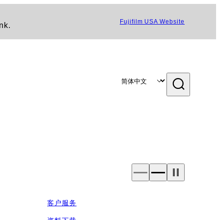
Fujifilm USA Website
nk.
客户服务