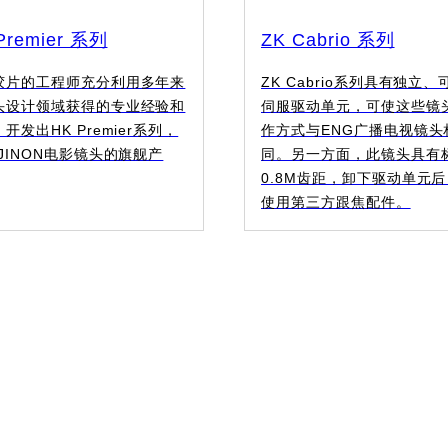
Premier 系列
ZK Cabrio 系列
胶片的工程师充分利用多年来
ZK Cabrio系列具有独立
头设计领域获得的专业经验和
伺服驱动单元，可使这些镜
开发出HK Premier系列，
作方式与ENG广播电视镜头
JINON电影镜头的旗舰产
同。另一方面，此镜头具有
0.8M齿距，卸下驱动单元
使用第三方跟焦配件。