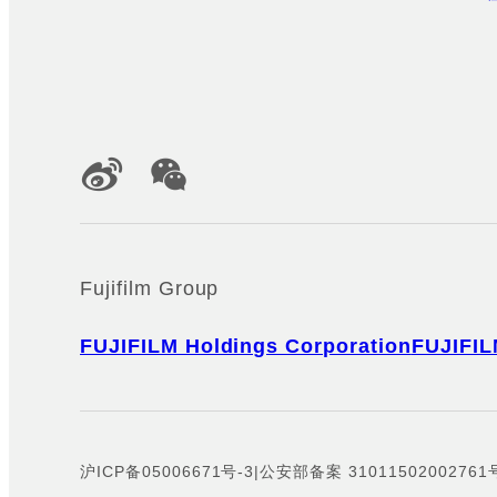
Official Social Media Accounts
Fujifilm Group
FUJIFILM Holdings Corporation
FUJIFIL
沪ICP备05006671号-3
|
公安部备案 31011502002761