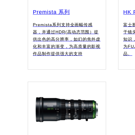
Premista 系列
HK 
Premista系列支持全画幅传感
富士
器，并通过HDR(高动态范围）提
于镜
供出色的高分辨率，如幻的焦外虚
知识，
化和丰富的渐变，为高质量的影视
为FU
作品制作提供强大的支持
品。