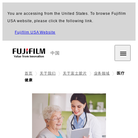
You are accessing from the United States. To browse Fujifilm
USA website, please click the following link.
Fujifilm USA Website
中国
首页
关于我们
关于富士胶片
业务领域
医疗
健康